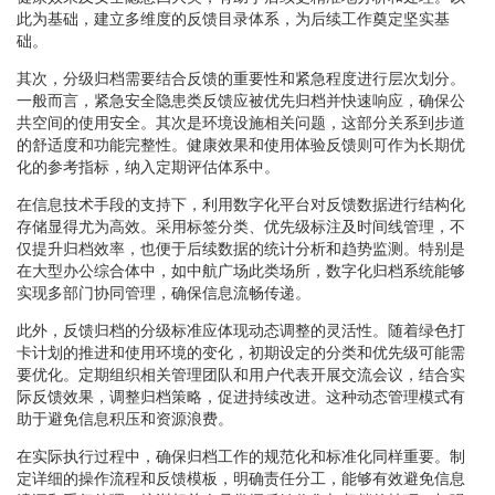
此为基础，建立多维度的反馈目录体系，为后续工作奠定坚实基
础。
其次，分级归档需要结合反馈的重要性和紧急程度进行层次划分。
一般而言，紧急安全隐患类反馈应被优先归档并快速响应，确保公
共空间的使用安全。其次是环境设施相关问题，这部分关系到步道
的舒适度和功能完整性。健康效果和使用体验反馈则可作为长期优
化的参考指标，纳入定期评估体系中。
在信息技术手段的支持下，利用数字化平台对反馈数据进行结构化
存储显得尤为高效。采用标签分类、优先级标注及时间线管理，不
仅提升归档效率，也便于后续数据的统计分析和趋势监测。特别是
在大型办公综合体中，如中航广场此类场所，数字化归档系统能够
实现多部门协同管理，确保信息流畅传递。
此外，反馈归档的分级标准应体现动态调整的灵活性。随着绿色打
卡计划的推进和使用环境的变化，初期设定的分类和优先级可能需
要优化。定期组织相关管理团队和用户代表开展交流会议，结合实
际反馈效果，调整归档策略，促进持续改进。这种动态管理模式有
助于避免信息积压和资源浪费。
在实际执行过程中，确保归档工作的规范化和标准化同样重要。制
定详细的操作流程和反馈模板，明确责任分工，能够有效避免信息