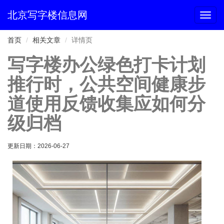
北京写字楼信息网
切
换
导
首页
相关文章
详情页
航
写字楼办公绿色打卡计划
推行时，公共空间健康步
道使用反馈收集应如何分
级归档
更新日期：
2026-06-27